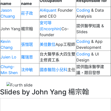
Occupation
Responsible for
name
name
Jason
AI4quant
Founder
Coding
& Data
莊子政
Chuang
and CEO
Analysis
安可啡
提供醫學知識 &
John Yang
楊宗翰
(Encorphin)
Co-
Slides
founder
Kevin
Coding
& App
張愷珉
美佳數位
App工程師
Chang
Development
台大醫學系大四生雙
Coding
& UI
Juien Lo
羅瑞恩
主修資工系
Design
Chung-
提供臨床醫學建
沈仲敏
國泰醫院小兒科
主任
Min Shen
議，題目發想
Previous
Next
Slides by John Yang 楊宗翰